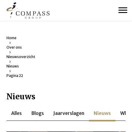
Home
Over ons
Nieuwsoverzicht
Nieuws
Pagina 22
Nieuws
Alles
Blogs
Jaarverslagen
Nieuws
Whit