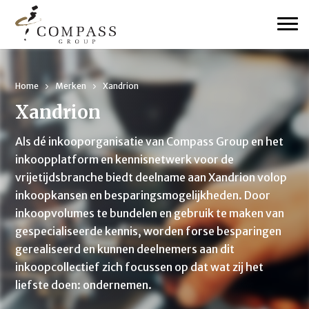
Home
Merken
Xandrion
Xandrion
Als dé inkooporganisatie van Compass Group en het
inkoopplatform en kennisnetwerk voor de
vrijetijdsbranche biedt deelname aan Xandrion volop
inkoopkansen en besparingsmogelijkheden. Door
inkoopvolumes te bundelen en gebruik te maken van
gespecialiseerde kennis, worden forse besparingen
gerealiseerd en kunnen deelnemers aan dit
inkoopcollectief zich focussen op dat wat zij het
liefste doen: ondernemen.