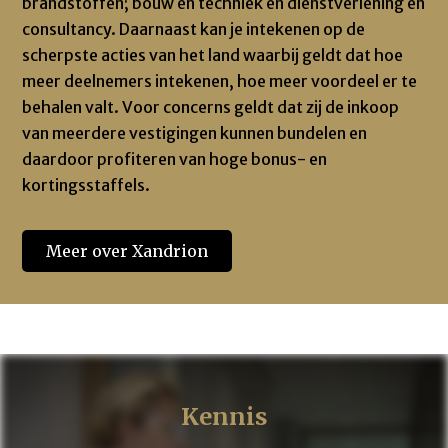
brandstoffen; bouw en techniek en dienstverlening en
consultancy. Daarnaast kan je intekenen op de
scherpste acties van het land waarbij geldt dat hoe
meer deelnemers intekenen, hoe meer voordeel er te
behalen valt. Voor concerns geldt dat zij de inkoop
van meerdere vestigingen kunnen bundelen en
daardoor profiteren van hoge bonus- en
kortingsstaffels.
Meer over Xandrion
Kennis