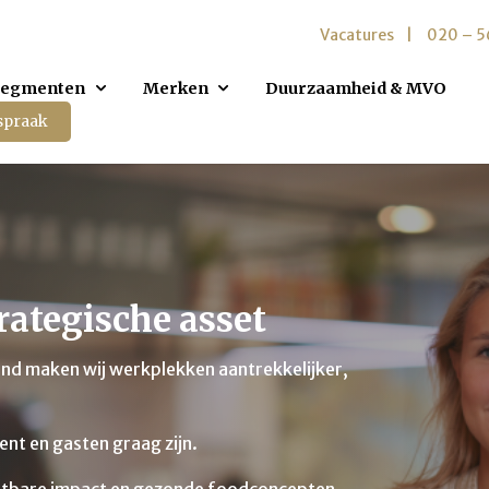
Vacatures
020 – 
Segmenten
Merken
Duurzaamheid & MVO
spraak
trategische asset
and maken wij werkplekken aantrekkelijker,
ent en gasten graag zijn.