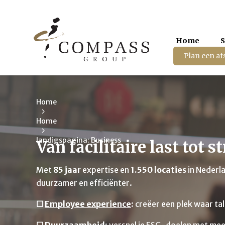
Home
Plan een af
Home
Home
landigspagina: Business
Van facilitaire last tot s
Met
85 jaar
expertise en
1.550 locaties
in Nederl
duurzamer en efficiënter.
☐
Employee experience
:
creëer een plek waar tal