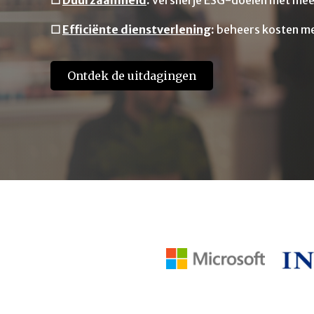
☐
Duurzaamheid
:
versnel je ESG-doelen met me
☐
Efficiënte dienstverlening
:
beheers kosten me
Ontdek de uitdagingen