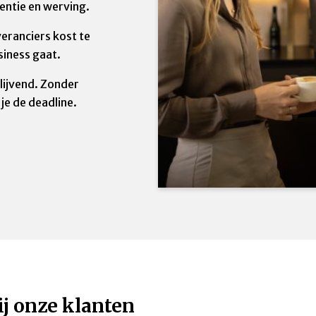
entie en werving.
eranciers kost te
usiness gaat.
lijvend. Zonder
je de deadline.
ij onze klanten