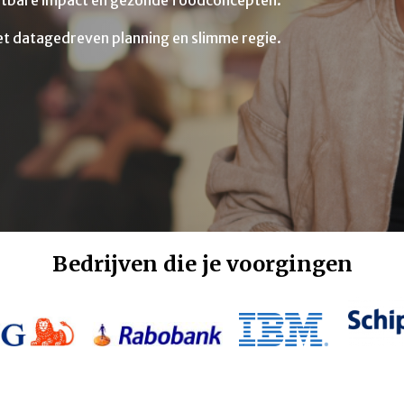
etbare impact en gezonde foodconcepten.
t datagedreven planning en slimme regie.
Bedrijven die je voorgingen