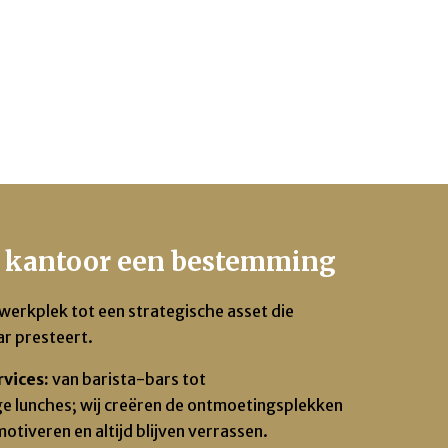
e kantoor een bestemming
werkplek tot een strategische asset die
ar presteert.
vices:
v
an barista-bars tot
e lunches; wij creëren de ontmoetingsplekken
motiveren
en
altijd blijven verrassen.