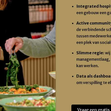
Integrated hospit
een gebouw een ga
Active communi
de verbindende scha
tussen medewerke
een plek van socia
Slimme regie:
w
i
managementlaag, zo
kan werken.
Data als dashboa
om verspilling te 
Vraag een gratis