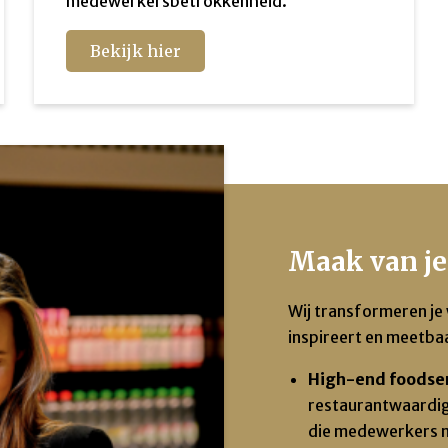
medewerkersbetrokkenheid.
Bekijk hier
Maak van j
Wij transformeren je 
inspireert en meetba
High-end foodser
restaurantwaardig
die medewerkers 