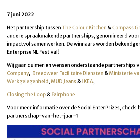
7 juni 2022
Het partnership tussen
The Colour Kitchen
&
Compass Gr
andere spraakmakende partnerships, genomineerd voor d
impactvol samenwerken. De winnaars worden bekendgemaak
Enterprise NL Festival!
Wij gaan duimen en wensen onderstaande partnerships ve
Company
,
Breedweer Facilitaire Diensten
&
Ministerie v
Werkgelegenheid
,
MUD Jeans
&
IKEA
,
Closing the Loop
&
Fairphone
Voor meer informatie over de Social EnterPrizes, check 
partnerschap-van-het-jaar-1