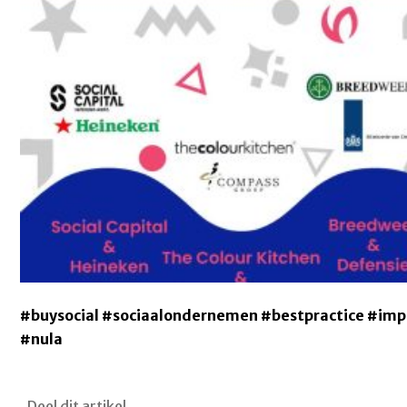
#buysocial
#sociaalondernemen
#bestpractice
#impa
#nula
Deel dit artikel